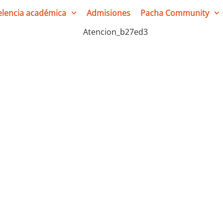
elencia académica
Admisiones
Pacha Community
Conexión y Co
Nuestras Famili
Nuestro Family Engagement Pro
conexión entre el colegio y nue
sientan escuchadas y valorad
comunicación efectiva y oport
participación activa en la vida 
buscamos responder rápidament
ambiente acogedor y orientado a
con nuestra misión y valores.
Juntos, trabajamos para constr
comprometida con el bienestar y