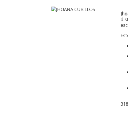
Jho
dis
esc
Est
318