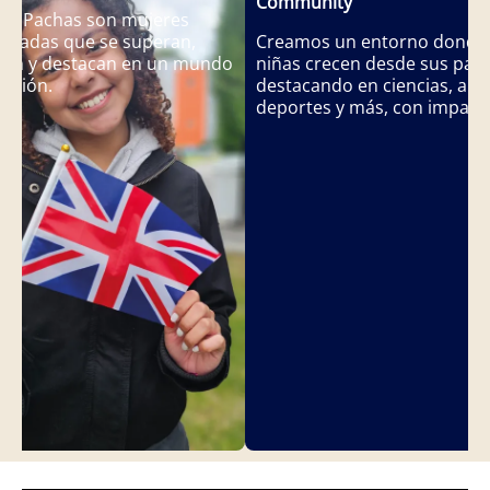
Community
as Pachas son mujeres
radas que se superan,
Creamos un entorno donde 
en y destacan en un mundo
niñas crecen desde sus pasi
lución.
destacando en ciencias, arte
deportes y más, con impact