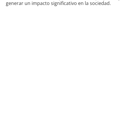
generar un impacto significativo en la sociedad.
“Ser Pacha significa más que
educación; es crecer como
una mujer íntegra, lista para
enfrentar desafíos con
conocimiento, valores y
confianza.”
Antonia – Exalumna Pacha