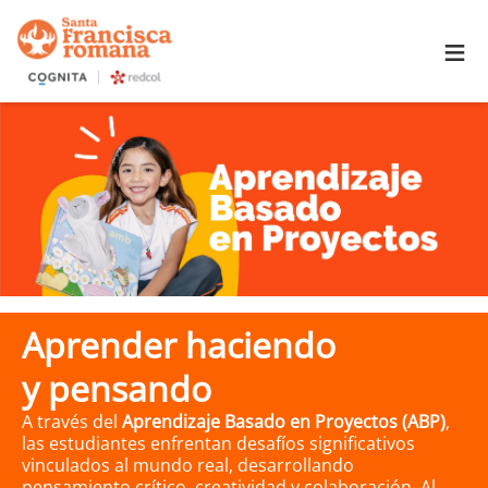
≡
Aprender haciendo
y pensando
A través del
Aprendizaje Basado en Proyectos (ABP)
,
las estudiantes enfrentan desafíos significativos
vinculados al mundo real, desarrollando
pensamiento crítico, creatividad y colaboración. Al