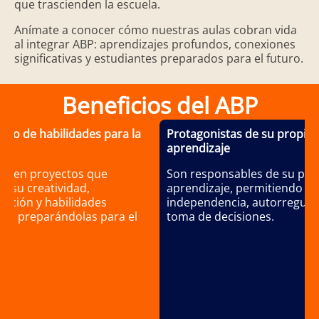
que trascienden la escuela.
Anímate a conocer cómo nuestras aulas cobran vida
al integrar ABP: aprendizajes profundos, conexiones
significativas y estudiantes preparados para el futuro.
Beneficios del ABP
ollo de habilidades para la
Protagonistas de su propio
aprendizaje
an en proyectos que
Son responsables de su pro
n su creatividad,
aprendizaje, permitiendo
ración y habilidades
independencia, autorregula
cas, preparándolas para el
toma de decisiones.
.