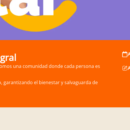
gral
. Somos una comunidad donde cada persona es
, garantizando el bienestar y salvaguarda de