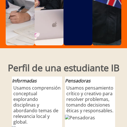
Perfil de una estudiante IB
Informadas
Pensadoras
Com
Usamos comprensión
Usamos pensamiento
Nos
conceptual
crítico y creativo para
cre
explorando
resolver problemas,
co
disciplinas y
tomando decisiones
efi
abordando temas de
éticas y responsables.
va
relevancia local y
per
global.