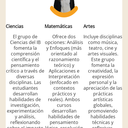
Ciencias
Matemáticas
Artes
El grupo de
Ofrece dos
Incluye disciplinas
Ciencias del IB
opciones: Análisis
como música,
fomenta la
y Enfoques (más
teatro, cine y
comprensión
orientado al
artes visuales.
científica y el
razonamiento
Este grupo
pensamiento
teórico) y
fomenta la
crítico a través de
Aplicaciones e
creatividad, la
diversas
Interpretación
expresión
disciplinas. Las
(enfocado en
personal y la
estudiantes
contextos
apreciación de las
desarrollan
prácticos y
prácticas
habilidades de
reales). Ambos
artísticas
investigación,
cursos
globales,
experimentación
desarrollan
promoviendo
y análisis,
habilidades de
habilidades
reflexionando
pensamiento
técnicas y